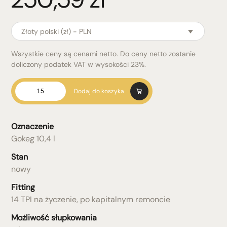
Złoty polski (zł) - PLN
Wszystkie ceny są cenami netto. Do ceny netto zostanie
doliczony podatek VAT w wysokości 23%.
ilość
Dodaj do koszyka
Gokeg
10,4
l
Oznaczenie
Gokeg 10,4 l
Stan
nowy
Fitting
14 TPI na życzenie, po kapitalnym remoncie
Możliwość słupkowania