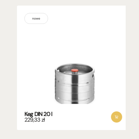
nowe
Keg DIN 20 l
229,33
zł