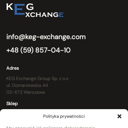
info@keg-exchange.com
+48 (59) 857-04-10
Adres
KEG Exchange Group Sp. z o.o
ul. Domaniewska 44
02-672 Warszawa
Sklep
Regulamin
Polityka prywatności
Koszty dostawy