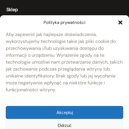
Sklep
Regulamin
Polityka prywatności
Koszty dostawy
Aby zapewnić jak najlepsze doświadczenia,
RODO
wykorzystujemy technologie takie jak pliki cookie do
przechowywania i/lub uzyskiwania dostępu do
Polityka prywatności
informacji o urządzeniu. Wyrażenie zgody na te
Produkty
technologie umożliwi nam przetwarzanie danych, takich
Nowości
jak zachowanie podczas przeglądania witryny lub
Po remoncie
unikalne identyfikatory. Brak zgody lub jej wycofanie
Zaprojektuj keg
może negatywnie wpłynąć na niektóre funkcje i
Kontakt
funkcjonalności witryny.
Akceptuj
Odrzuć