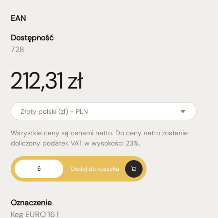
EAN
Dostępność
728
212,31
zł
Złoty polski (zł) - PLN
Wszystkie ceny są cenami netto. Do ceny netto zostanie
doliczony podatek VAT w wysokości 23%.
ilość
Dodaj do koszyka
Keg
EURO
16
Oznaczenie
l
Keg EURO 16 l