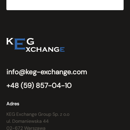
info@keg-exchange.com
+48 (59) 857-04-10
Adres
KEG Exchange Group Sp. z o.o
ul. Domaniewska 44
02-672 Warszawa