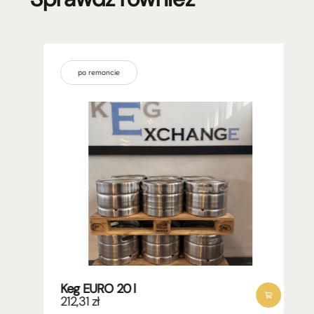
po remoncie
Keg EURO 20 l
212,31
zł