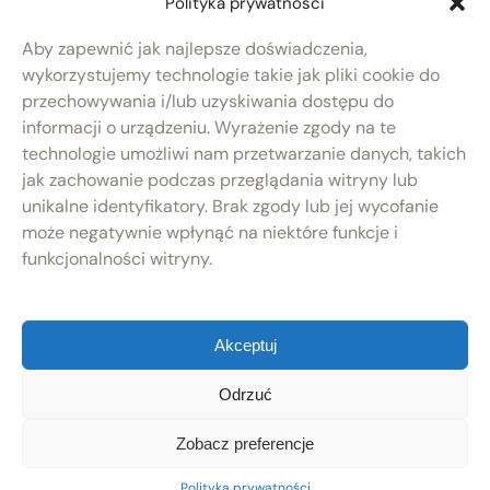
Polityka prywatności
Koszty dostawy
Aby zapewnić jak najlepsze doświadczenia,
RODO
wykorzystujemy technologie takie jak pliki cookie do
przechowywania i/lub uzyskiwania dostępu do
Polityka prywatności
informacji o urządzeniu. Wyrażenie zgody na te
Produkty
technologie umożliwi nam przetwarzanie danych, takich
Nowości
jak zachowanie podczas przeglądania witryny lub
Po remoncie
unikalne identyfikatory. Brak zgody lub jej wycofanie
Zaprojektuj keg
może negatywnie wpłynąć na niektóre funkcje i
Kontakt
funkcjonalności witryny.
Akceptuj
Odrzuć
© 2026 Keg Exchange
Zobacz preferencje
Projekt i wdrożenie:
NOVEO Interactive
Polityka prywatności