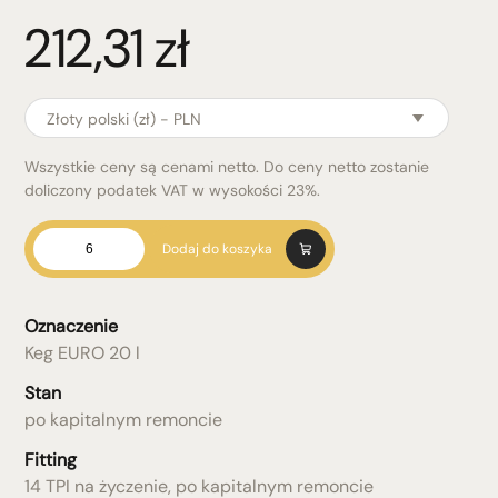
212,31
zł
Złoty polski (zł) - PLN
Wszystkie ceny są cenami netto. Do ceny netto zostanie
doliczony podatek VAT w wysokości 23%.
ilość
Dodaj do koszyka
Keg
EURO
20
Oznaczenie
l
Keg EURO 20 l
Stan
po kapitalnym remoncie
Fitting
14 TPI na życzenie, po kapitalnym remoncie