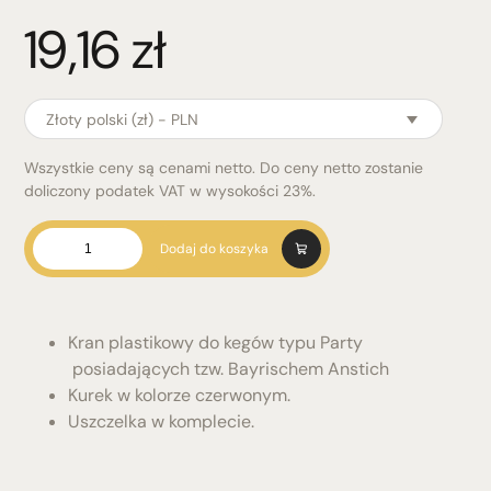
19,16
zł
Złoty polski (zł) - PLN
Wszystkie ceny są cenami netto. Do ceny netto zostanie
doliczony podatek VAT w wysokości 23%.
ilość
Dodaj do koszyka
Kran
z
czerwonym
kurkiem,
Kran plastikowy do kegów typu Party
Bayrischem
posiadających tzw. Bayrischem Anstich
Anstich
Kurek w kolorze czerwonym.
Uszczelka w komplecie.