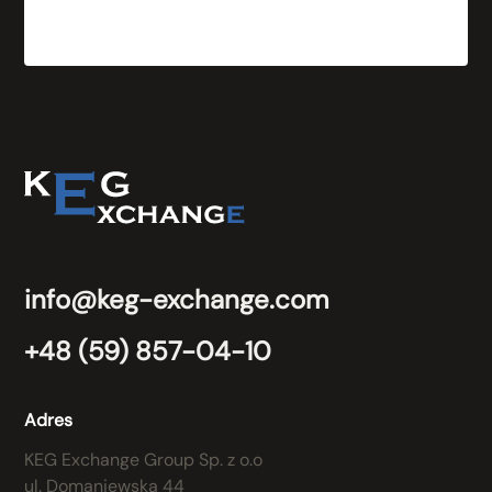
info@keg-exchange.com
+48 (59) 857-04-10
Adres
KEG Exchange Group Sp. z o.o
ul. Domaniewska 44