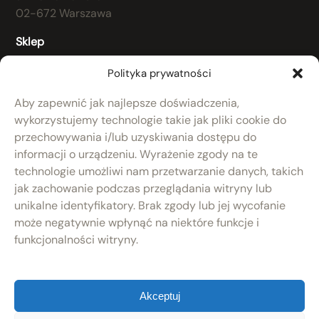
02-672 Warszawa
Sklep
Regulamin
Polityka prywatności
Koszty dostawy
Aby zapewnić jak najlepsze doświadczenia,
RODO
wykorzystujemy technologie takie jak pliki cookie do
przechowywania i/lub uzyskiwania dostępu do
Polityka prywatności
informacji o urządzeniu. Wyrażenie zgody na te
Produkty
technologie umożliwi nam przetwarzanie danych, takich
Nowości
jak zachowanie podczas przeglądania witryny lub
Po remoncie
unikalne identyfikatory. Brak zgody lub jej wycofanie
Zaprojektuj keg
może negatywnie wpłynąć na niektóre funkcje i
Kontakt
funkcjonalności witryny.
Akceptuj