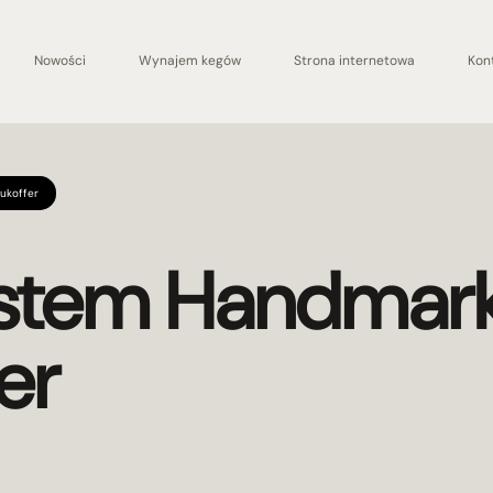
Nowości
Wynajem kegów
Strona internetowa
Kon
ukoffer
stem Handmark
er