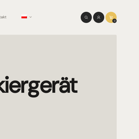
takt
0
iergerät