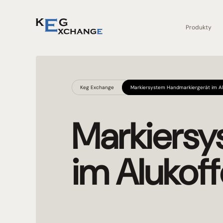
Produkty
Keg Exchange
Markiersystem Handmarkiergerät im Al
Markiersy
im Alukoff