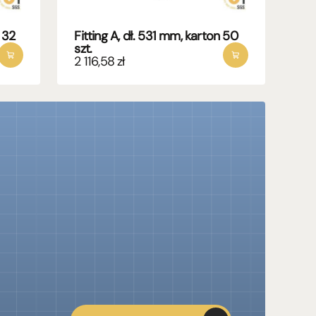
 32
Fitting A, dł. 531 mm, karton 50
szt.
2 116,58
zł