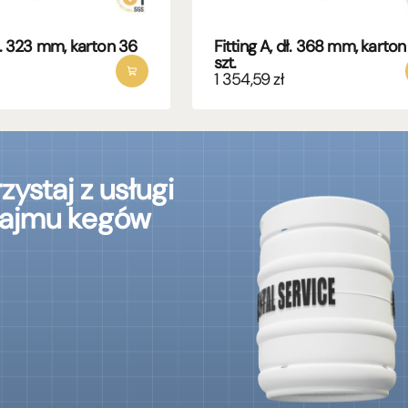
dł. 323 mm, karton 36
Fitting A, dł. 368 mm, karton
szt.
1 354,59
zł
zystaj z usługi
ajmu kegów