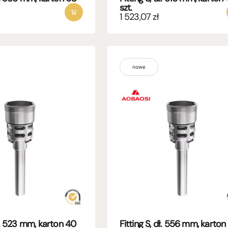
szt.
1 523,07
zł
nowe
dł. 523 mm, karton 40
Fitting S, dł. 556 mm, karton