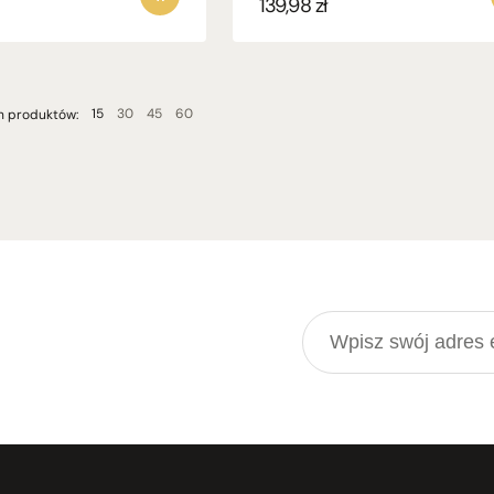
139,98
zł
15
30
45
60
h produktów: