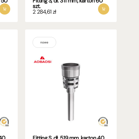
n 50
Fitting S, dł. 311 mm, karton 60
szt.
2 284,61
zł
nowe
 40
Fitting S, dł. 519 mm, karton 40