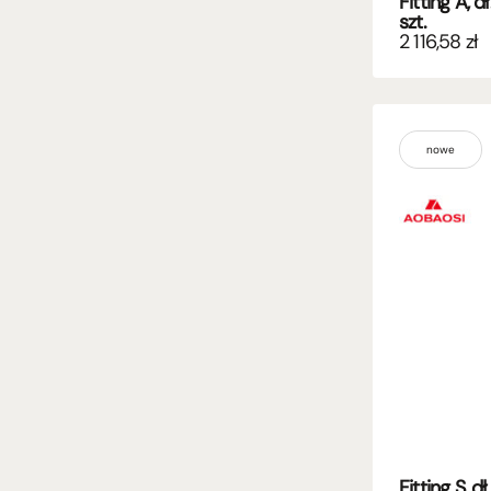
Fitting A, 
szt.
2 116,58
zł
nowe
Fitting S, 