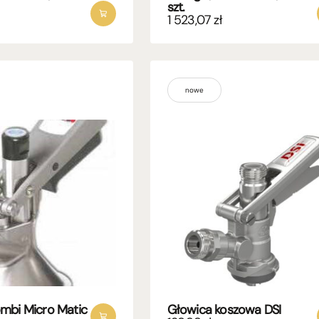
szt.
1 523,07
zł
nowe
mbi Micro Matic
Głowica koszowa DSI