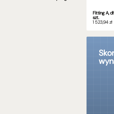
Fitting A, 
szt.
1 523,94
zł
Skor
wyn