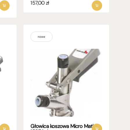
157,00
zł
nowe
Głowica koszowa Micro Matic