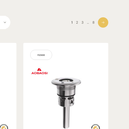
1
2
3
…
8
nowe