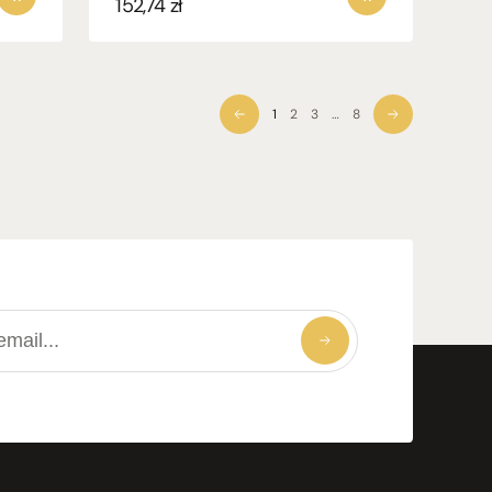
152,74
zł
1
2
3
…
8