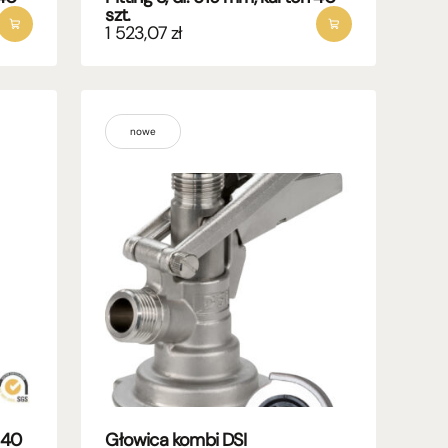
szt.
1 523,07
zł
nowe
 40
Głowica kombi DSI