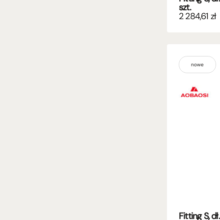
szt.
2 284,61
zł
nowe
Fitting S, 