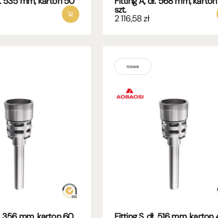
dł. 535 mm, karton 50
Fitting A, dł. 568 mm, karto
szt.
2 116,58
zł
nowe
dł. 356 mm, karton 60
Fitting S, dł. 516 mm, karton