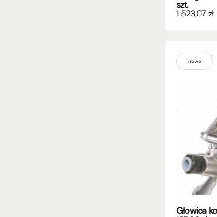
szt.
1 523,07
zł
nowe
Głowica ko