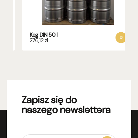
Keg DIN 50 l
276,12
zł
Zapisz się do
naszego newslettera